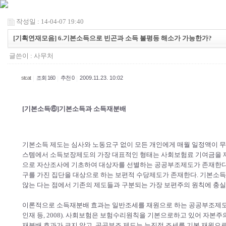
작성일 : 14-04-07 19:40
[기획연재모음] 6.기본소득으로 빈곤과 소득 불평등 해소가 가능한가?
글쓴이 :
사무처
|
|
|
stcat
조회 160
추천 0
2009.11.23. 10:02
[기본소득⑥]기본소득과 소득재분배
기본소득 제도는 심사와 노동요구 없이 모든 개인에게 매월 일정액이 
스템에서 소득보장제도의 가장 대표적인 형태는 사회보험료 기여금을 
으로 자산조사에 기초하여 대상자를 선별하는 공공부조제도가 존재한다. 
구를 가진 집단을 대상으로 하는 보편적 수당제도가 존재한다. 기본소
않는 다는 점에서 기존의 제도들과 구분되는 가장 보편주의 원칙에 충실
이론적으로 소득재분배 효과는 일반조세를 재원으로 하는 공공부조제도
인재 등, 2008). 사회보험은 보험수리원칙을 기본으로하고 있어 자본
재분배 효과가 크지 않고, 공공부조 제도는 누진적 조세를 기본 재원으