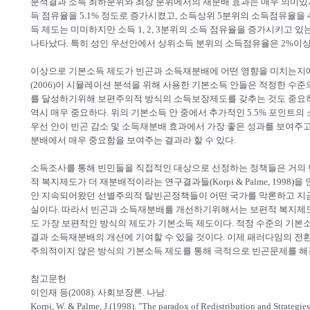
분석결과 소득 최하분위와 최상 분위에서의 재분배 효과는 매우 의미있게
득 점유율을 5.1% 정도로 증가시켰고, 소득상위 5분위의 소득점유율을 4
득 제도는 미미하지만 소득 1, 2, 3분위의 소득 점유율을 증가시키고 있
나타났다. 특히 성인 우선안에서 상위소득 분위의 소득점유율은 2%이상
이상으로 기본소득 제도가 빈곤과 소득재분배에 어떤 영향을 미치는지에 관한
(2006)이 시뮬레이션 분석을 위해 사용한 기본소득 안들은 적정한 수
를 달성하기위해 보편주의적 방식의 소득보장제도를 갖추는 것도 중요하
역시 매우 중요하다. 위의 기본소득 안 중에서 추가적인 5.5% 포인트
우선 안이 빈곤 감소 및 소득재분배 효과에서 가장 좋은 성과를 보여주
분배에서 매우 중요함을 보여주는 결과라 할 수 있다.
소득조사를 통해 빈민들을 직접적인 대상으로 선정하는 정책들은 거의 빈곤을 감
적 복지제도가 더 재분배적이라는 연구결과들(Korpi & Palme, 1998
안 지속되어왔던 선별주의적 탈빈곤정책들이 어떤 국가를 막론하고 지금
실이다. 따라서 빈곤과 소득재분배를 개선하기위해서는 보편적 복지제도
도 가장 보편적인 방식의 제도가 기본소득 제도이다. 적정 수준의 기본
결과 소득재분배의 개선에 기여할 수 있을 것이다. 이제 패러다임의 전
주의적이지 않은 방식의 기본소득 제도를 통해 극적으로 빈곤문제를 해결
참고문헌
이인재 등(2008). 사회보장론. 나남.
Korpi, W. & Palme, J.(1998). "The paradox of Redistribution and Strategies 