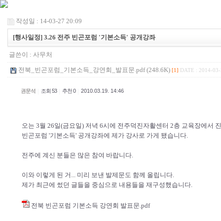
작성일 : 14-03-27 20:09
[행사일정] 3.26 전주 빈곤포럼 '기본소득' 공개강좌
글쓴이 :
사무처
전북_빈곤포럼_기본소득_강연회_발표문.pdf (248.6K)
[1]
DATE : 2014-03-
|
|
|
권문석
조회 53
추천 0
2010.03.19. 14:46
오는 3월 26일(금요일) 저녁 6시에 전주덕진자활센터 2층 교육장에서 
빈곤포럼 '기본소득' 공개강좌에 제가 강사로 가게 됐습니다.
전주에 계신 분들은 많은 참여 바랍니다.
이와 이렇게 된 거... 미리 보낸 발제문도 함께 올립니다.
제가 최근에 썼던 글들을 중심으로 내용들을 재구성했습니다.
전북 빈곤포럼 기본소득 강연회 발표문.pdf