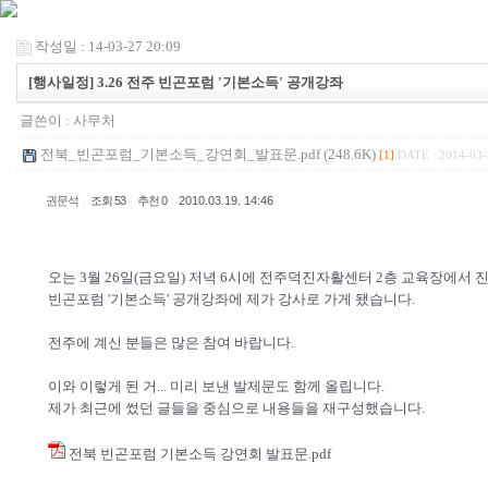
작성일 : 14-03-27 20:09
[행사일정] 3.26 전주 빈곤포럼 '기본소득' 공개강좌
글쓴이 :
사무처
전북_빈곤포럼_기본소득_강연회_발표문.pdf (248.6K)
[1]
DATE : 2014-03-
|
|
|
권문석
조회 53
추천 0
2010.03.19. 14:46
오는 3월 26일(금요일) 저녁 6시에 전주덕진자활센터 2층 교육장에서 
빈곤포럼 '기본소득' 공개강좌에 제가 강사로 가게 됐습니다.
전주에 계신 분들은 많은 참여 바랍니다.
이와 이렇게 된 거... 미리 보낸 발제문도 함께 올립니다.
제가 최근에 썼던 글들을 중심으로 내용들을 재구성했습니다.
전북 빈곤포럼 기본소득 강연회 발표문.pdf