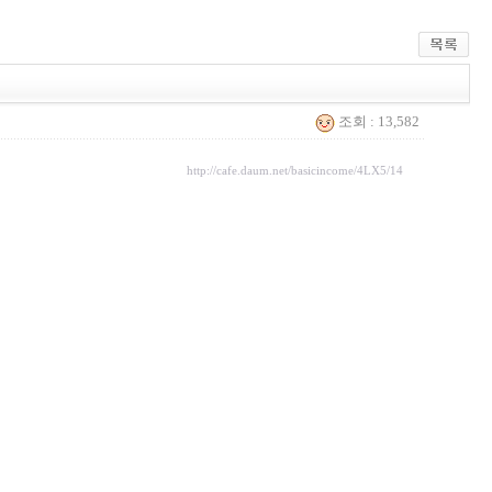
조회 : 13,582
http://cafe.daum.net/basicincome/4LX5/14