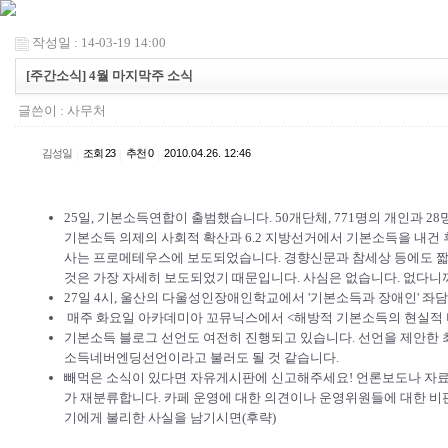
작성일 : 14-03-19 14:00
[주간소식] 4월 마지막주 소식
글쓴이 :
사무처
김성일
|
조회 23
|
추천 0
|
2010.04.26. 12:46
25일,
기본소득연합
이 출범했습니다. 50개단체, 771명의 개인과 
기본소득 의제의 사회적 확산과 6.2 지방선거에서 기본소득을 내건
사는
프로메테우스
에 보도되었습니다. 경향신문과 참세상 등에도 
것은 가장 자세히 보도되었기 때문입니다. 사심은 없습니다. 없다니
27일 4시, 울산의 다울성인장애인학교에서 '기본소득과 장애인' 좌
매주 화요일 아카데미아 꼬뮤닉스에서 <해방적 기본소득의 현실적 
기본소득 블로그 선언
도 여전히 진행되고 있습니다. 선언을 제안한 
소득네버엔딩선언이라고 불러도 될 것 같습니다.
빼먹은 소식이 있다면 자유게시판에 신고해주세요! 언론보도나 자료
가 재분류합니다. 카페 운영에 대한 의견이나 운영위원들에 대한 비
기에게 불리한 사실을 남기시면(후략)