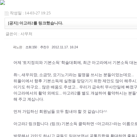
작성일 : 14-03-27 19:25
[공지] 아고라2를 링크했습니다.
글쓴이 :
사무처
|
|
|
곽노완
조회 150
추천 0
2012.11.17. 16:24
어제 '토지정의와 기본소득' 학술대회에, 최근 아고라에서 기본소득 
취~, 새우의깡, 소금맛, 요기노기라는 필명을 쓰시는 분들이었는데요...
뒤풀이에서 향후 기본소득제 실현을 앞당기기 위한 제안도 많이 해주시고.
이기도 하구요... 많은 배움도 주셨고... 우리가 급속히 무사안일에 빠졌구나
아고라에서의 활약 외에도... 아고라2를 별도 개설하여 활약하시는 분
해 주고 계십니다.
먼저 가입하신 회원님들 모두 힘내야 할 것 같습니다^^
아고라2 링크합니다. (링크) 기본소득 클릭하면 <아고라2>라는 이름으
방문해서 가입도 하시고 글들도 읽어보면서 공통집합을 확대하면 좋을