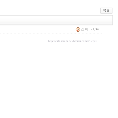
조회 : 21,340
http://cafe.daum.net/basicincome/4tep/3