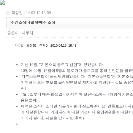
작성일 : 14-03-19 13:59
[주간소식] 4월 넷째주 소식
글쓴이 :
사무처
김성일
|
조회 55
|
추천 0
|
2010.04.18. 18:49
지난 16일,
"기본소득 블로그 선언"
이 있었습니다.
16일에 60명, 17일에 9명의 블로거가 블로그를 통해 선언문을 발
'기본소득연합'
이 공식제안되었습니다. ‘기본소득연합’은 ‘기본소득
지지하는 모든 후보를 물심양면으로 지지하고 지원하는 것을 중요
릭!
4월 6일부터 매주 화요일 아카데미아 꼬뮤닉스에서 <해방적 기본소
용은
클릭!
빼먹은 소식이 있다면 자유게시판에 신고해주세요! 언론보도나 자
가 재분류합니다. 카페 운영에 대한 의견이나 운영위원들에 대한 
기에게 불리한 사실을 남기시면(후략)