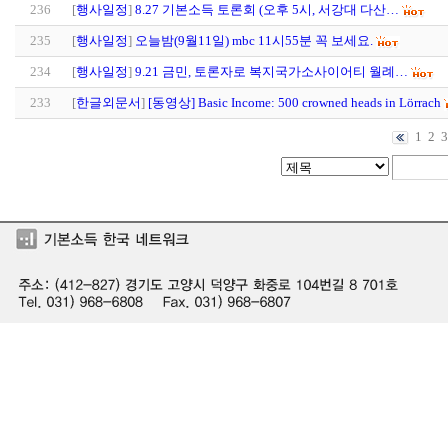
236
[
행사일정
]
8.27 기본소득 토론회 (오후 5시, 서강대 다산…
235
[
행사일정
]
오늘밤(9월11일) mbc 11시55분 꼭 보세요.
234
[
행사일정
]
9.21 금민, 토론자로 복지국가소사이어티 월례…
233
[
한글외문서
]
[동영상] Basic Income: 500 crowned heads in Lörrach
1
2
3