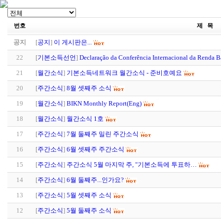
번호
제 목
공지
[
공지
]
이 게시판은...
22
[
기본소득선언
]
Declaração da Conferência Internacional da Renda 
21
[
월간소식
]
기본소득네트워크 월간소식 - 준비호예요
20
[
주간소식
]
8월 셋째주 소식
19
[
월간소식
]
BIKN Monthly Report(Eng)
18
[
월간소식
]
월간소식 1호
17
[
주간소식
]
7월 둘째주 밀린 주간소식
16
[
주간소식
]
6월 셋째주 주간소식
15
[
주간소식
]
주간소식 5월 마지막 주, "기본소득에 투표하…
14
[
주간소식
]
6월 둘째주...인가요?
13
[
주간소식
]
5월 셋째주 소식
12
[
주간소식
]
5월 둘째주 소식