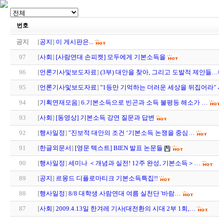
번호
공지
[
공지
]
이 게시판은...
97
[
사회
]
[사람연대 손피켓] 모두에게 기본소득을
96
[
언론기사및보도자료
]
(3부) 대안을 찾아, 그리고 도발적 제안들
95
[
언론기사및보도자료
]
"1등만 기억하는 더러운 세상을 뒤집어라"
94
[
기획연재모음
]
6.기본소득으로 빈곤과 소득 불평등 해소가 …
93
[
사회
]
[동영상] 기본소득 강연 질문과 답변
92
[
행사일정
]
"진보적 대안의 조건 ‘기본소득 논쟁을 중심…
91
[
한글외문서
]
[영문 텍스트] BIEN 발표 논문들
90
[
행사일정
]
세미나 ＜개념과 실전! 12주 완성, 기본소득＞…
89
[
공지
]
르몽드 디플로마티크 기본소득특집!!
88
[
행사일정
]
8/8 대학생 사람연대 여름 실천단 '바람…
87
[
사회
]
2009.4.13일 한겨레 기사(대전환의 시대 2부 1회,…