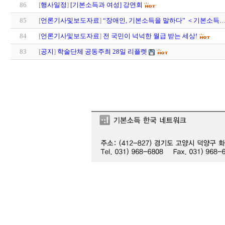
86
[
행사일정
]
[기본소득과 여성] 강연회
85
[
언론기사및보도자료
]
“장애인, 기본소득을 말하다” ＜기본소득
84
[
언론기사및보도자료
]
전 국민이 넉넉한 월급 받는 세상!
83
[
공지
]
학술단체 공동주최 28일 리플렛