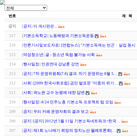
번호
제 목
공지
[
공지
]
이 게시판은...
217
[
기본소득학교
]
노동해방과 기본소득운동
216
[
언론기사및보도자료
]
[연합뉴스] "기본소득제는 빈곤ㆍ실업 동시
215
[
여성청소년
]
글 - 청소년 독립 불가능 사회
214
[
행사일정
]
인권연대 강남훈 강연
213
[
공지
]
7차 운영위원회(7.8) 결과. 차기 운영위는 8월 5…
212
[
사회
]
[2009 한국사회포럼] 금민 발표문 "이중의 위기…
211
[
사회
]
곽노완 교수 논평에 대한 답변
210
[
행사일정
]
8/24 민주노총 기본소득 프로젝트 팀 모임
209
[
공지
]
우리 카페 운영자회의 결과 보고
208
[
공지
]
[공지] 2012년 5월 11일 기본소득네트워크+한국…
207
[
공지
]
제1회 노나메기 희망의 정치노선 월례토론회(…