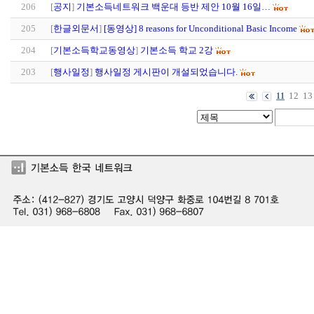
206
[
공지
]
기본소득네트워크 백운대 등반 제안 10월 16일…
205
[
한글외문서
]
[동영상] 8 reasons for Unconditional Basic Income
204
[
기본소득학교동영상
]
기본소득 학교 2강
203
[
행사일정
]
행사일정 게시판이 개설되었습니다.
12
13
11