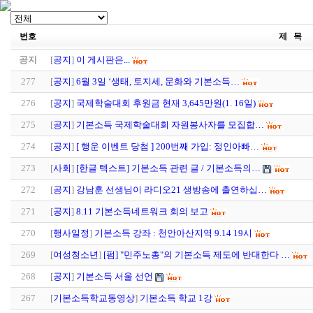
번호
제 목
공지
[
공지
]
이 게시판은...
277
[
공지
]
6월 3일 ‘생태, 토지세, 문화와 기본소득…
276
[
공지
]
국제학술대회 후원금 현재 3,645만원(1. 16일)
275
[
공지
]
기본소득 국제학술대회 자원봉사자를 모집합…
274
[
공지
]
[ 행운 이벤트 당첨 ] 200번째 가입: 정인아빠…
273
[
사회
]
[한글 텍스트] 기본소득 관련 글 / 기본소득의…
272
[
공지
]
강남훈 선생님이 라디오21 생방송에 출연하십…
271
[
공지
]
8.11 기본소득네트워크 회의 보고
270
[
행사일정
]
기본소득 강좌 : 천안아산지역 9.14 19시
269
[
여성청소년
]
[펌] "민주노총"의 기본소득 제도에 반대한다 …
268
[
공지
]
기본소득 서울 선언
267
[
기본소득학교동영상
]
기본소득 학교 1강