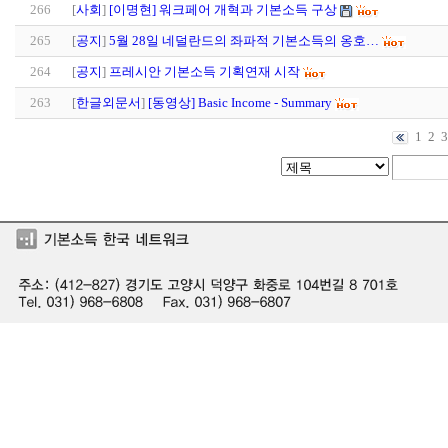
266
[
사회
]
[이명현] 워크페어 개혁과 기본소득 구상
265
[
공지
]
5월 28일 네덜란드의 좌파적 기본소득의 옹호…
264
[
공지
]
프레시안 기본소득 기획연재 시작
263
[
한글외문서
]
[동영상] Basic Income - Summary
1
2
3