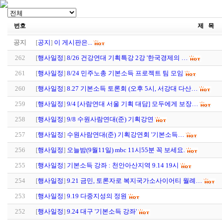
번호
제 목
공지
[
공지
]
이 게시판은...
262
[
행사일정
]
8/26 건강연대 기획특강 2강 '한국경제의 …
261
[
행사일정
]
8/24 민주노총 기본소득 프로젝트 팀 모임
260
[
행사일정
]
8.27 기본소득 토론회 (오후 5시, 서강대 다산…
259
[
행사일정
]
9/4 [사람연대 서울 기획 대담] 모두에게 보장…
258
[
행사일정
]
9/8 수원사람연대(준) 기획강연
257
[
행사일정
]
수원사람연대(준) 기획강연회 '기본소득…
256
[
행사일정
]
오늘밤(9월11일) mbc 11시55분 꼭 보세요.
255
[
행사일정
]
기본소득 강좌 : 천안아산지역 9.14 19시
254
[
행사일정
]
9.21 금민, 토론자로 복지국가소사이어티 월례…
253
[
행사일정
]
9.19 다중지성의 정원
252
[
행사일정
]
9.24 대구 '기본소득 강좌'