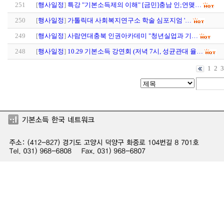
251
[
행사일정
]
특강 "기본소득제의 이해" [금민]충남 인;연맺…
250
[
행사일정
]
가톨릭대 사회복지연구소 학술 심포지엄 '…
249
[
행사일정
]
사람연대충북 인권아카데미 "청년실업과 기…
248
[
행사일정
]
10.29 기본소득 강연회 (저녁 7시, 성균관대 율…
1
2
3