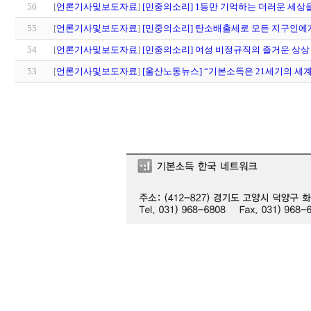
56
[
언론기사및보도자료
]
[민중의소리] 1등만 기억하는 더러운 세상
55
[
언론기사및보도자료
]
[민중의소리] 탄소배출세로 모든 지구인에
54
[
언론기사및보도자료
]
[민중의소리] 여성 비정규직의 즐거운 상상
53
[
언론기사및보도자료
]
[울산노동뉴스] “기본소득은 21세기의 세