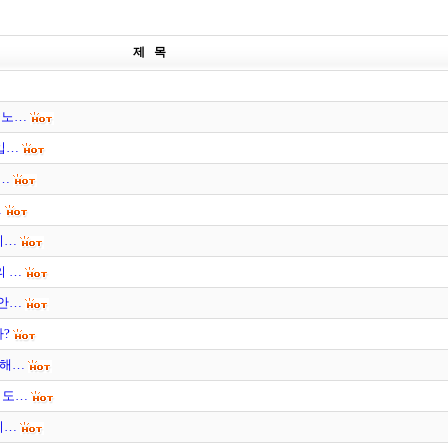
제 목
금노…
입…
기…
…
디…
의 …
대안…
까?
 해…
서도…
시…