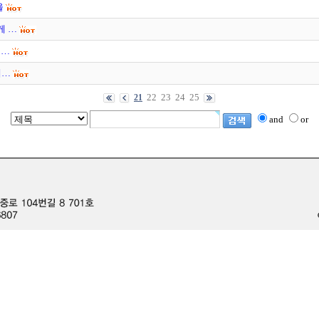
을
게 …
 …
계…
22
23
24
25
21
and
or