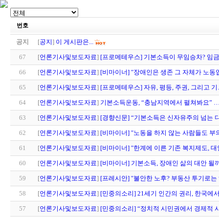
번호
공지
[
공지
]
이 게시판은...
67
[
언론기사및보도자료
]
[프로메테우스] 기본소득이 무임승차? 임
66
[
언론기사및보도자료
]
[비마이너] "장애인은 생존 그 자체가 노동
65
[
언론기사및보도자료
]
[프로메테우스] 자유, 평등, 주권, 그리고 
64
[
언론기사및보도자료
]
기본소득운동, “충남지역에서 펼쳐봐요” 
63
[
언론기사및보도자료
]
[경향신문] “기본소득은 신자유주의 넘는 
62
[
언론기사및보도자료
]
[비마이너] "노동을 하지 않는 사람들도 부
61
[
언론기사및보도자료
]
[비마이너] "한계에 이른 기존 복지제도, 
60
[
언론기사및보도자료
]
[비마이너] 기본소득, 장애인 삶의 대안 될
59
[
언론기사및보도자료
]
[프레시안] "불안한 노후? 부동산 투기로는
58
[
언론기사및보도자료
]
[민중의소리] 21세기 인간의 권리, 한국에
57
[
언론기사및보도자료
]
[민중의소리] “정치적 시민권에서 경제적 