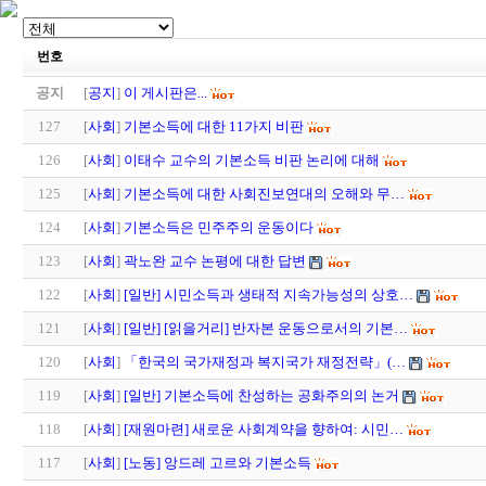
번호
공지
[
공지
]
이 게시판은...
127
[
사회
]
기본소득에 대한 11가지 비판
126
[
사회
]
이태수 교수의 기본소득 비판 논리에 대해
125
[
사회
]
기본소득에 대한 사회진보연대의 오해와 무…
124
[
사회
]
기본소득은 민주주의 운동이다
123
[
사회
]
곽노완 교수 논평에 대한 답변
122
[
사회
]
[일반] 시민소득과 생태적 지속가능성의 상호…
121
[
사회
]
[일반] [읽을거리] 반자본 운동으로서의 기본…
120
[
사회
]
「한국의 국가재정과 복지국가 재정전략」(…
119
[
사회
]
[일반] 기본소득에 찬성하는 공화주의의 논거
118
[
사회
]
[재원마련] 새로운 사회계약을 향하여: 시민…
117
[
사회
]
[노동] 앙드레 고르와 기본소득