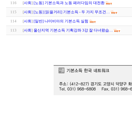
116
[
사회
]
[노동] 기본소득과 노동 패러다임의 대전환
115
[
사회
]
[노동] [읽을거리] 기본소득 - 두 가지 무조건…
114
[
사회
]
[일반] 나미비아의 기본소득 실험
113
[
사회
]
울산지역 기본소득 기획강좌 3강 잘 다녀왔습…