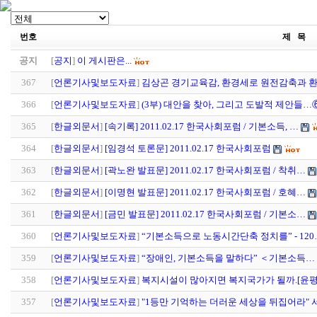
번호
제 목
공지
[
공지
]
이 게시판은...
367
[
언론기사및보도자료
]
김상곤 경기교육감, 환경세로 원전감축과 
366
[
언론기사및보도자료
]
(3부) 대안을 찾아, 그리고 도발적 제안들…
365
[
한글외문서
]
[속기록] 2011.02.17 한국사회포럼 / 기본소득, …
364
[
한글외문서
]
[임경석 토론문] 2011.02.17 한국사회포럼
363
[
한글외문서
]
[곽노완 발표문] 2011.02.17 한국사회포럼 / 착취…
362
[
한글외문서
]
[이명현 발표문] 2011.02.17 한국사회포럼 / 호혜…
361
[
한글외문서
]
[금민 발표문] 2011.02.17 한국사회포럼 / 기본소…
360
[
언론기사및보도자료
]
“기본소득으로 노동시간단축 정치를” - 120
359
[
언론기사및보도자료
]
“장애인, 기본소득을 말하다” ＜기본소득…
358
[
언론기사및보도자료
]
복지시설이 많아지면 복지국가가 될까.[윤
357
[
언론기사및보도자료
]
"1등만 기억하는 더러운 세상을 뒤집어라" 