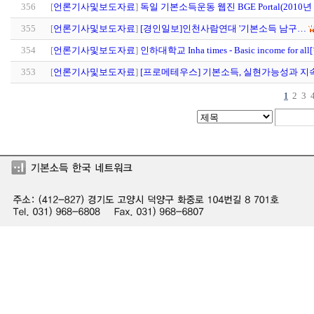
356
[
언론기사및보도자료
]
독일 기본소득운동 웹진 BGE Portal(2010년
355
[
언론기사및보도자료
]
[경인일보]인천사람연대 '기본소득 남구…
354
[
언론기사및보도자료
]
인하대학교 Inha times - Basic income for al
353
[
언론기사및보도자료
]
[프로메테우스] 기본소득, 실현가능성과 지
2
3
1