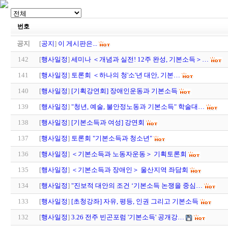
번호
공지
[
공지
]
이 게시판은...
142
[
행사일정
]
세미나 ＜개념과 실전! 12주 완성, 기본소득＞…
141
[
행사일정
]
토론회 ＜하나의 청'소'년 대안, 기본…
140
[
행사일정
]
[기획강연회] 장애인운동과 기본소득
139
[
행사일정
]
"청년, 예술, 불안정노동과 기본소득" 학술대…
138
[
행사일정
]
[기본소득과 여성] 강연회
137
[
행사일정
]
토론회 "기본소득과 청소년"
136
[
행사일정
]
＜기본소득과 노동자운동＞ 기획토론회
135
[
행사일정
]
＜기본소득과 장애인＞ 울산지역 좌담회
134
[
행사일정
]
"진보적 대안의 조건 ‘기본소득 논쟁을 중심…
133
[
행사일정
]
[초청강좌] 자유, 평등, 인권 그리고 기본소득
132
[
행사일정
]
3.26 전주 빈곤포럼 '기본소득' 공개강…